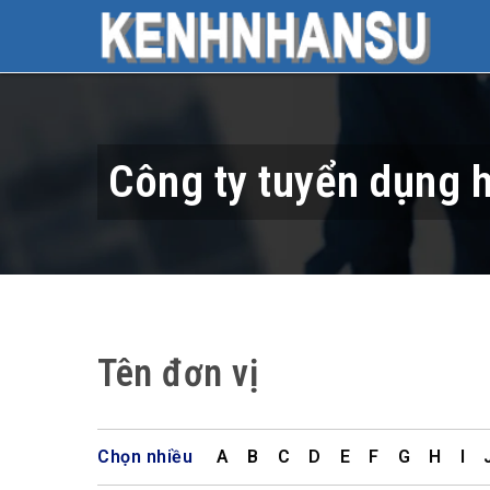
Công ty tuyển dụng 
Tên đơn vị
Chọn nhiều
A
B
C
D
E
F
G
H
I