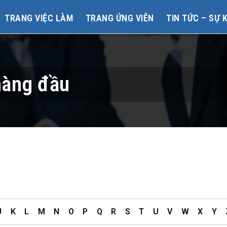
TRANG VIỆC LÀM
TRANG ỨNG VIÊN
TIN TỨC – SỰ 
hàng đầu
J
K
L
M
N
O
P
Q
R
S
T
U
V
W
X
Y