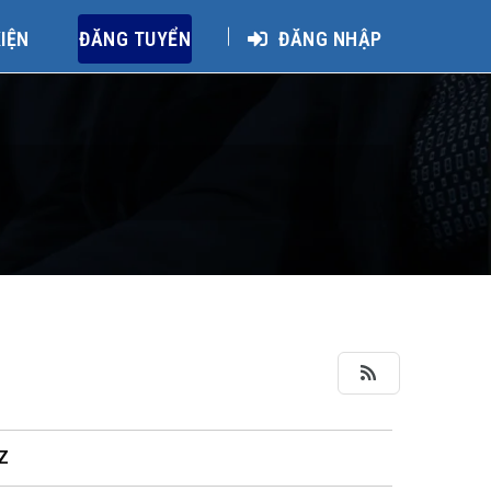
KIỆN
ĐĂNG TUYỂN
ĐĂNG NHẬP
Z