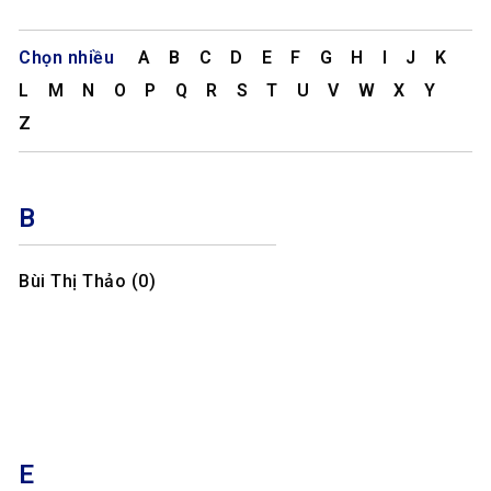
Chọn nhiều
A
B
C
D
E
F
G
H
I
J
K
L
M
N
O
P
Q
R
S
T
U
V
W
X
Y
Z
B
Bùi Thị Thảo (0)
E