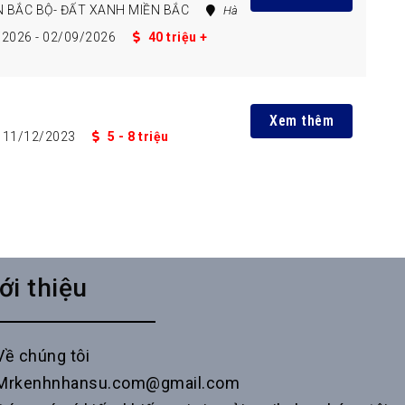
 BẮC BỘ- ĐẤT XANH MIỀN BẮC
Hà
/2026
- 02/09/2026
40 triệu +
Xem thêm
11/12/2023
5 - 8 triệu
ới thiệu
Về chúng tôi
Mrkenhnhansu.com@gmail.com