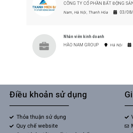
CÔNG TY CỔ PHẦN BẤT ĐỘNG SẢN
03/08
Nam
,
Hà Nội
,
Thanh Hóa
Nhân viên kinh doanh
HÀO NAM GROUP
Hà Nội
Điều khoản sử dụng
Gi
Thỏa thuận sử dụng
Quy chế website