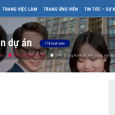
TRANG VIỆC LÀM
TRANG ỨNG VIÊN
TIN TỨC – SỰ 
ển dự án
118 lượt xem
ian
Việc làm lương cao
219 Trung Kính
,
P. Yên Hoà
,
Hà Nộ