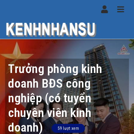
Navi
Trưởng phòng kinh
doanh BĐS công
nghiệp (có tuyển
chuyên viên kinh
doanh)
59 lượt xem