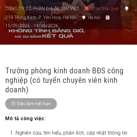
CÔNG TY CỔ PHẦN ĐỊA ỐC MAI VIỆT
Toàn thời gian
219 Trung Kính
,
P. Yên Hoà
,
Hà Nội
Hà Nội
15/05/2026
- 14/06/2026
Trưởng phòng kinh doanh BĐS công
nghiệp (có tuyển chuyên viên kinh
doanh)
Việc làm hết hạn
Mô tả công việc:
Nghiên cứu, tìm hiểu, phân tích, cập nhật thông tin