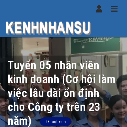
Navi
Tuyển 05 nhân viên
kinh doanh (Cơ hội làm
việc lâu dài ổn định
cho Công ty trên 23
năm)
58 lượt xem