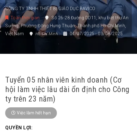
CÔNG TY TNHH THIẾT BỊ GIÁO DỤC BAVICO
Toàn thời gian
Số 26-28 Đường DD11
,
khu biệt thự An
Sương
,
Phường Đông Hưng Thuận
,
Thành phố Hồ Chí Minh
,
Việt Nam
04/07/2025
- 03/08/2025
Hồ Chí Minh
Tuyển 05 nhân viên kinh doanh (Cơ
hội làm việc lâu dài ổn định cho Công
ty trên 23 năm)
Việc làm hết hạn
QUYỀN LỢI: