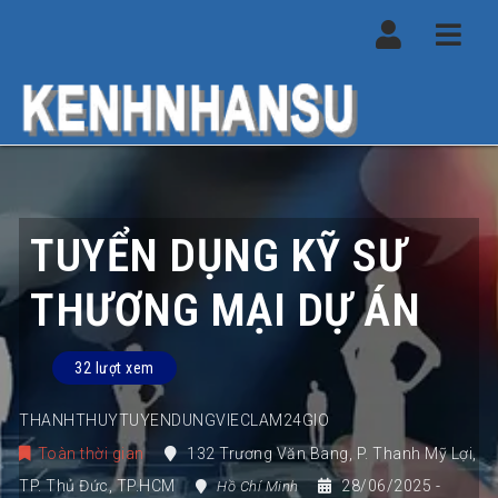
Navi
TUYỂN DỤNG KỸ SƯ
THƯƠNG MẠI DỰ ÁN
32 lượt xem
THANHTHUYTUYENDUNGVIECLAM24GIO
Toàn thời gian
132 Trương Văn Bang
,
P. Thanh Mỹ Lợi
,
TP. Thủ Đức
,
TP.HCM
28/06/2025
-
Hồ Chí Minh