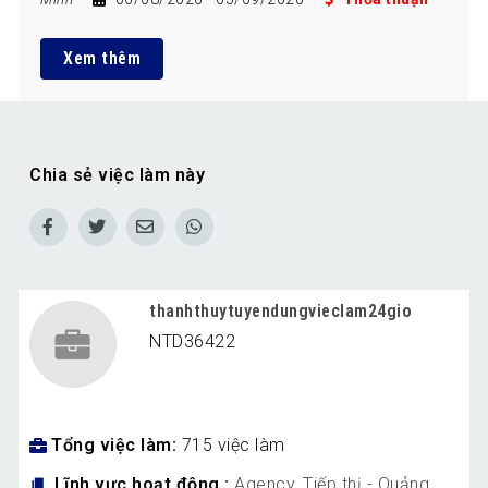
Xem thêm
Chia sẻ việc làm này
thanhthuytuyendungvieclam24gio
NTD36422
Tổng việc làm
715 việc làm
Lĩnh vực hoạt động
Agency
,
Tiếp thị - Quảng