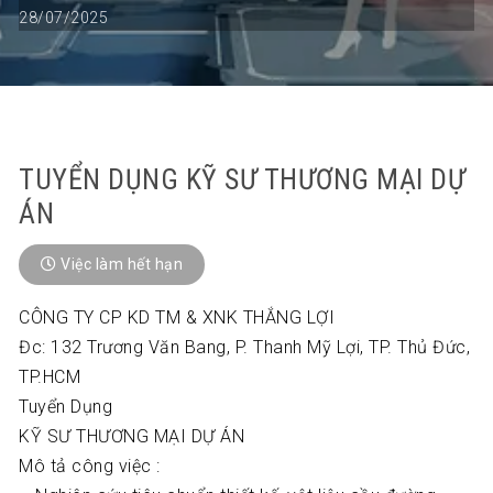
28/07/2025
TUYỂN DỤNG KỸ SƯ THƯƠNG MẠI DỰ
ÁN
Việc làm hết hạn
CÔNG TY CP KD TM & XNK THẮNG LỢI
Đc: 132 Trương Văn Bang, P. Thanh Mỹ Lợi, TP. Thủ Đức,
TP.HCM
Tuyển Dụng
KỸ SƯ THƯƠNG
MẠI DỰ ÁN
Mô tả công việc :