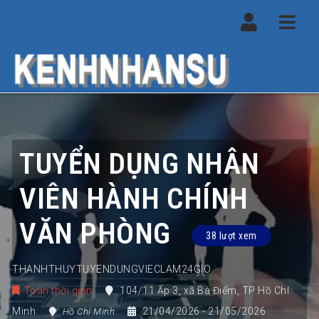
Navi
TUYỂN DỤNG NHÂN
VIÊN HÀNH CHÍNH
VĂN PHÒNG
38 lượt xem
THANHTHUYTUYENDUNGVIECLAM24GIO
Toàn thời gian
104/11 Ấp 3
,
xã Bà Điểm
,
TP Hồ Chí
Minh
21/04/2026
- 21/05/2026
Hồ Chí Minh