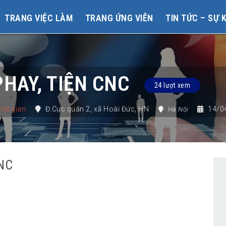
TRANG VIỆC LÀM
TRANG ỨNG VIÊN
TIN TỨC – SỰ 
HAY, TIỆN CNC
24 lượt xem
hời gian
Đ.Cực quán 2
,
xã Hoài Đức
,
HN
14/0
Hà Nội
NC