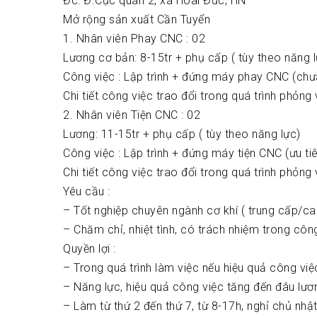
Đc: Đ.Cực quán 2, xã Hoài Đức, HN
Mở rộng sản xuất Cần Tuyển
1. Nhân viên Phay CNC : 02
Lương cơ bản: 8-15tr + phụ cấp ( tùy theo năng 
Công việc : Lập trình + đứng máy phay CNC (chư
Chi tiết công việc trao đổi trong quá trình phỏng 
2. Nhân viên Tiện CNC : 02
Lương: 11-15tr + phụ cấp ( tùy theo năng lực)
Công việc : Lập trình + đứng máy tiện CNC (ưu ti
Chi tiết công việc trao đổi trong quá trình phỏng 
Yêu cầu :
– Tốt nghiệp chuyên ngành cơ khí ( trung cấp/cao
– Chăm chỉ, nhiệt tình, có trách nhiệm trong côn
Quyền lợi :
– Trong quá trình làm việc nếu hiệu quả công vi
– Năng lực, hiệu quả công việc tăng đến đâu lư
– Làm từ thứ 2 đến thứ 7, từ 8-17h, nghỉ chủ nhậ