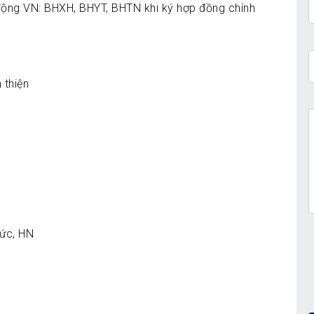
động VN: BHXH, BHYT, BHTN khi ký hợp đồng chính
.
 thiện
Đức, HN