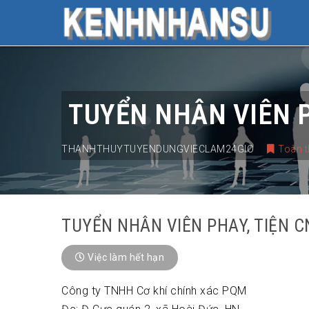
TUYỂN NHÂN VIÊN P
THANHTHUYTUYENDUNGVIECLAM24GIO
Toàn t
TUYỂN NHÂN VIÊN PHAY, TIỆN C
Việc làm hết hạn
Công ty TNHH Cơ khí chính xác PQM