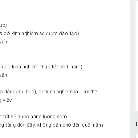
lực)
a có kinh nghiệm sẽ được đào tạo)
vấn.
ên có kinh nghiệm thực tếtrên 1 năm)
vấn.
 đẳng/đại học), có kinh nghiệm là 1 lợi thế
g việc
ệc tốt sẽ được nâng lương sớm.
ơng tăng đến đấy, không cần chờ đến cuối năm
t