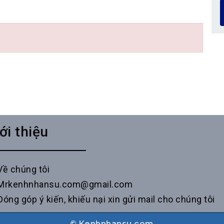
ới thiệu
Về chúng tôi
Mrkenhnhansu.com@gmail.com
Đóng góp ý kiến, khiếu nại xin gửi mail cho chúng tôi
© Kenhnhansu.com