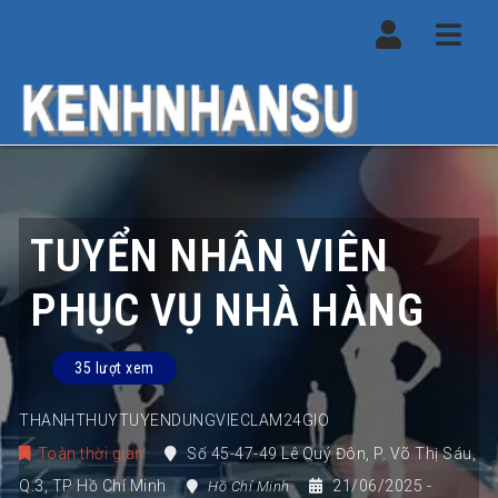
Navi
TUYỂN NHÂN VIÊN
PHỤC VỤ NHÀ HÀNG
35 lượt xem
THANHTHUYTUYENDUNGVIECLAM24GIO
Toàn thời gian
Số 45-47-49 Lê Quý Đôn
,
P. Võ Thị Sáu
,
Q.3
,
TP Hồ Chí Minh
21/06/2025
-
Hồ Chí Minh