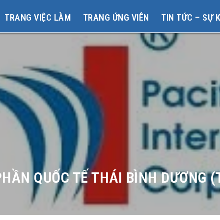
TRANG VIỆC LÀM
TRANG ỨNG VIÊN
TIN TỨC – SỰ 
HẦN QUỐC TẾ THÁI BÌNH DƯƠNG (T