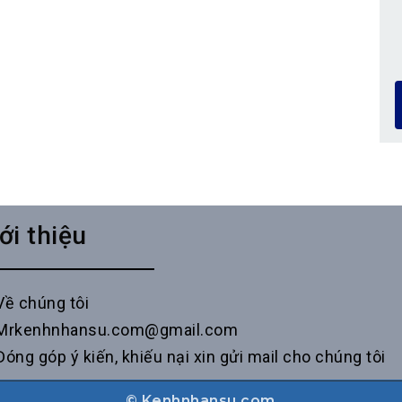
ới thiệu
Về chúng tôi
Mrkenhnhansu.com@gmail.com
Đóng góp ý kiến, khiếu nại xin gửi mail cho chúng tôi
© Kenhnhansu.com