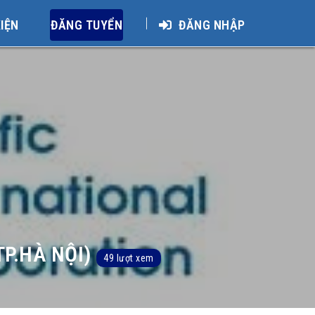
KIỆN
ĐĂNG TUYỂN
ĐĂNG NHẬP
P.HÀ NỘI)
49 lượt xem