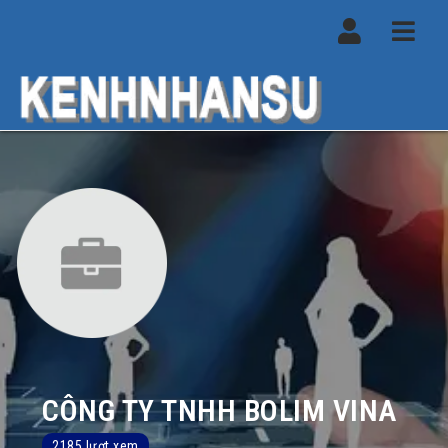
Navi
CÔNG TY TNHH BOLIM VINA
2185 lượt xem