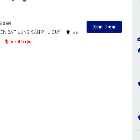
G SẢN
Xem thêm
RIÊN BẤT ĐỘNG SẢN PHÚ QUÝ
Hà
1
5 - 8 triệu