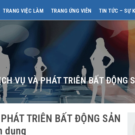
TRANG VIỆC LÀM
TRANG ỨNG VIÊN
TIN TỨC – SỰ 
ỊCH VỤ VÀ PHÁT TRIÊN BẤT ĐỘNG 
 PHÁT TRIÊN BẤT ĐỘNG SẢN
n dụng