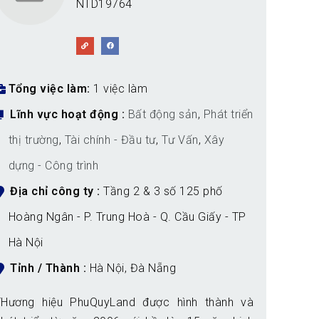
NTD19764
Tổng việc làm
1 việc làm
Lĩnh vực hoạt động
Bất động sản
,
Phát triển
thị trường
,
Tài chính - Đầu tư
,
Tư Vấn
,
Xây
dựng - Công trình
Địa chỉ công ty
Tầng 2 & 3 số 125 phố
Hoàng Ngân - P. Trung Hoà - Q. Cầu Giấy - TP
Hà Nội
Tỉnh / Thành
Hà Nội
,
Đà Nẵng
THương hiệu PhuQuyLand được hình thành và