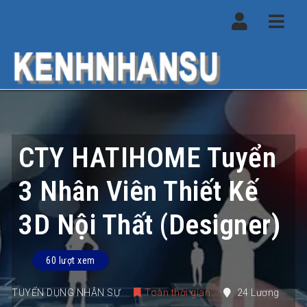
Navi
CTY HATIHOME Tuyển
3 Nhân Viên Thiết Kế
3D Nội Thất (Designer)
60 lượt xem
TUYỂN DỤNG NHÂN SỰ
Toàn thời gian
24 Lương