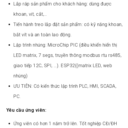
Lắp ráp sản phẩm cho khách hàng: dùng được
khoan, vit, cắt,…
Tiến hành treo lắp đặt sản phẩm: có kỹ năng khoan,
bắt vít và an toàn lao động.
Lập trình nhúng: MicroChip PIC (điều khiển hiển thị
LED matrix, 7 segs, truyền thông modbus rtu rs485,
giao tiếp 12C, SPI, …). ESP32((matrix LED, web
nhúng)
ƯU TIÊN: Có kiến thức lập trình PLC, HMI, SCADA,
PC.
Yêu
cầu ứng viên:
Ứng viên có hơn 1 năm trở lên. Tốt nghiệp CĐ/ĐH