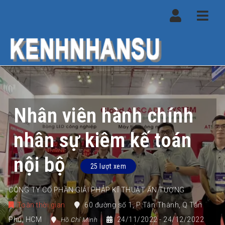
Navi
Nhân viên hành chính
nhân sự kiêm kế toán
nội bộ
25 lượt xem
CÔNG TY CỔ PHẦN GIẢI PHÁP KĨ THUẬT ẤN TƯỢNG
Toàn thời gian
60 đường số 1
,
P Tân Thành
,
Q Tân
Phú
,
HCM
24/11/2022
- 24/12/2022
Hồ Chí Minh