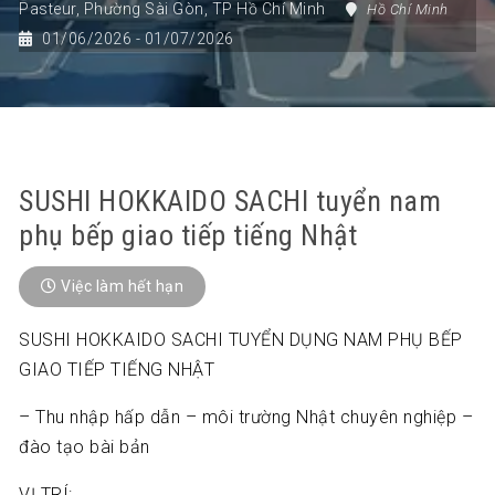
Pasteur
,
Phường Sài Gòn
,
TP Hồ Chí Minh
Hồ Chí Minh
01/06/2026
- 01/07/2026
SUSHI HOKKAIDO SACHI tuyển nam
phụ bếp giao tiếp tiếng Nhật
Việc làm hết hạn
SUSHI HOKKAIDO SACHI TUYỂN DỤNG NAM PHỤ BẾP
GIAO TIẾP TIẾNG NHẬT
– Thu nhập hấp dẫn – môi trường Nhật chuyên nghiệp –
đào tạo bài bản
VỊ TRÍ: