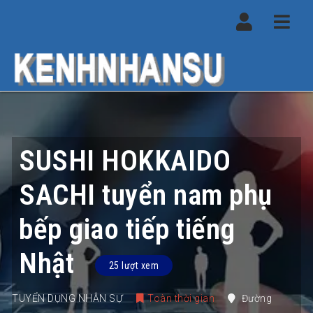
Navi
SUSHI HOKKAIDO
SACHI tuyển nam phụ
bếp giao tiếp tiếng
Nhật
25 lượt xem
TUYỂN DỤNG NHÂN SỰ
Toàn thời gian
Đường