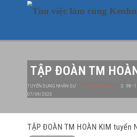
TẬP ĐOÀN TM HOÀN K
TUYỂN DỤNG NHÂN SỰ
Toàn thời gian
98–1
07/09/2025
TẬP ĐOÀN TM HOÀN KIM tuyển NV