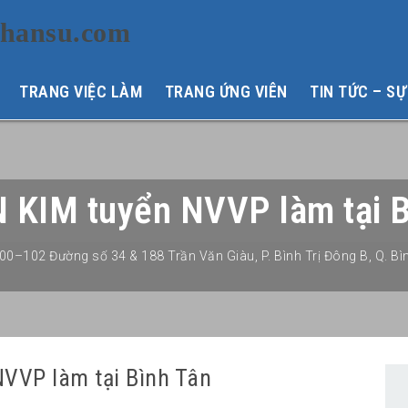
TRANG VIỆC LÀM
TRANG ỨNG VIÊN
TIN TỨC – SỰ
IM tuyển NVVP làm tại B
00–102 Đường số 34 & 188 Trần Văn Giàu
,
P. Bình Trị Đông B
,
Q. Bì
VP làm tại Bình Tân