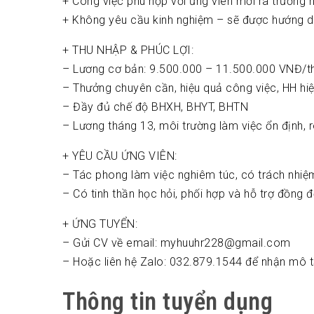
+ Công việc phù hợp với ứng viên mới ra trường 
+ Không yêu cầu kinh nghiệm – sẽ được hướng dẫ
+ THU NHẬP & PHÚC LỢI:
– Lương cơ bản: 9.500.000 – 11.500.000 VNĐ/t
– Thưởng chuyên cần, hiệu quả công việc, HH hiệ
– Đầy đủ chế độ BHXH, BHYT, BHTN
– Lương tháng 13, môi trường làm việc ổn định, 
+ YÊU CẦU ỨNG VIÊN:
– Tác phong làm việc nghiêm túc, có trách nhiệ
– Có tinh thần học hỏi, phối hợp và hỗ trợ đồng đ
+ ỨNG TUYỂN:
– Gửi CV về email: myhuuhr228@gmail.com
– Hoặc liên hệ Zalo: 032.879.1544 để nhận mô tả
Thông tin tuyển dụng