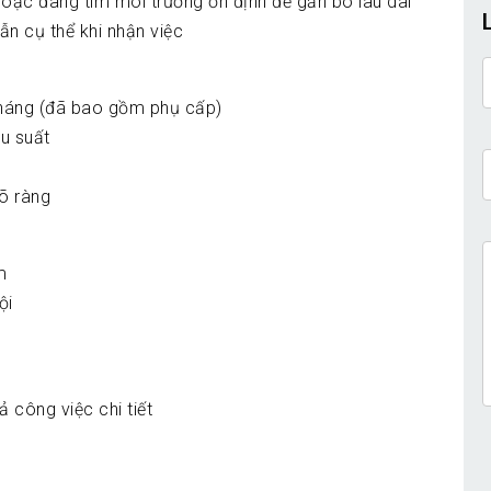
hoặc đang tìm môi trường ổn định để gắn bó lâu dài
n cụ thể khi nhận việc
háng (đã bao gồm phụ cấp)
u suất
rõ ràng
m
ội
 công việc chi tiết