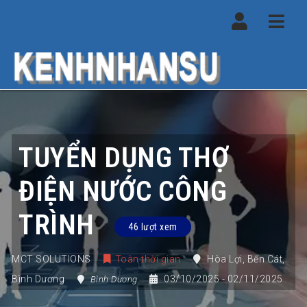
Navi
TUYỂN DỤNG THỢ
ĐIỆN NƯỚC CÔNG
TRÌNH
46 lượt xem
MCT SOLUTIONS
Toàn thời gian
Hòa Lợi
,
Bến Cát
,
Bình Dương
03/10/2025
- 02/11/2025
Bình Dương