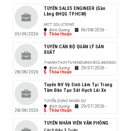
TUYỂN SALES ENGINEER (gần
Làng ĐHQG TP.HCM)
Cách Đây 3 Ngày
MCT SOLUTIONS
06/08/2026
-
Bình Dương
05/09/2026
Thỏa thuận
TUYỂN CÁN BỘ QUẢN LÝ SẢN
XUẤT
Cách Đây 2 Tuần
THANHTHUYTUYENDUNGVIECLAM24GIO
29/07/2026
-
Bình Dương
28/08/2026
Thỏa thuận
Tuyển NV Vệ Sinh Làm Tại Trung
Tâm Đào Tạo Sát Hạch Lái Xe
Sóng Thần
TUYỂN DỤNG NHÂN SỰ
Cách Đây 2 Tuần
29/07/2026
-
Bình Dương
28/08/2026
Thỏa thuận
TUYỂN NHÂN VIÊN VĂN PHÒNG
Cách Đây 3 Tuần