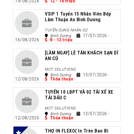
19/08/2026
12 - 16 triệu
VSIP 1 Tuyển 15 Nhân Viên Bếp
Làm Thuận An Bình Dương
Cách Đây 3 Tuần
TUYỂN DỤNG NHÂN SỰ
17/07/2026
-
Bình Dương
16/08/2026
8 - 12 triệu
[LÀM NGAY] LỄ TÂN KHÁCH SẠN DĨ
AN CŨ
Cách Đây 4 Tuần
MCT SOLUTIONS
13/07/2026
-
Bình Dương
12/08/2026
Thỏa thuận
TUYỂN 10 LĐPT VÀ 02 TÀI XẾ XE
TẢI DẤU C
Cách Đây 4 Tuần
MCT SOLUTIONS
13/07/2026
-
Bình Dương
12/08/2026
Thỏa thuận
THỢ IN FLEXO( In Trên Bao Bì