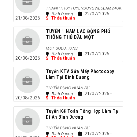
THANHTHUYTUYENDUNGVIECLAM24GIO
22/07/2026
-
Bình Dương
21/08/2026
Thỏa thuận
TUYỂN 1 NAM LAO ĐỘNG PHỔ
THÔNG THỦ DẦU MỘT
Cách Đây 3 Tuần
MCT SOLUTIONS
21/07/2026
-
Bình Dương
20/08/2026
Thỏa thuận
Tuyển KTV Sửa Máy Photocopy
Làm Tại Bình Dương
Cách Đây 3 Tuần
TUYỂN DỤNG NHÂN SỰ
21/07/2026
-
Bình Dương
20/08/2026
Thỏa thuận
Tuyển Kế Toán Tổng Hợp Làm Tại
Dĩ An Bình Dương
Cách Đây 3 Tuần
TUYỂN DỤNG NHÂN SỰ
21/07/2026
-
Bình Dương