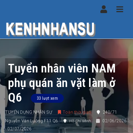
Navi
Tuyển nhân viên NAM
phụ quán ăn vặt làm ở
Q6
33 lượt xem
TUYỂN DỤNG NHÂN SỰ
Toàn thời gian
240/71
Nguyễn Văn Luông F11 Q6
02/06/2026
Hồ Chí Minh
- 02/07/2026