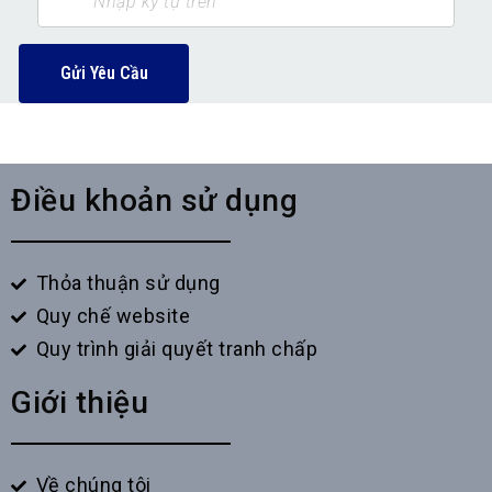
Gửi Yêu Cầu
Điều khoản sử dụng
Thỏa thuận sử dụng
Quy chế website
Quy trình giải quyết tranh chấp
Giới thiệu
Về chúng tôi