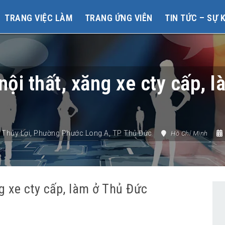
TRANG VIỆC LÀM
TRANG ỨNG VIÊN
TIN TỨC – SỰ 
ội thất, xăng xe cty cấp, 
 Thủy Lợi
,
Phường Phước Long A
,
TP Thủ Đức
Hồ Chí Minh
g xe cty cấp, làm ở Thủ Đức