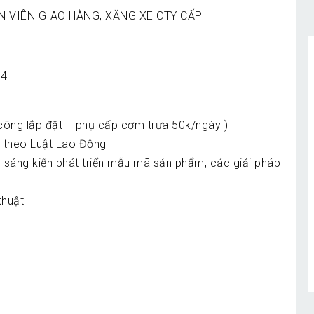
 VIÊN GIAO HÀNG, XĂNG XE CTY CẤP
04
 công lắp đặt + phụ cấp cơm trưa 50k/ngày )
ủ theo Luật Lao Động
, sáng kiến phát triển mẫu mã sản phẩm, các giải pháp
thuật