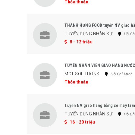
Thỏa thuận
THÀNH HƯNG FOOD tuyển NV giao hà
TUYỂN DỤNG NHÂN SỰ
Hồ Ch
8 - 12 triệu
TUYỂN NHÂN VIÊN GIAO HÀNG NƯỚC
MCT SOLUTIONS
Hồ Chí Minh
Thỏa thuận
Tuyển NV giao hàng bằng xe máy làm
TUYỂN DỤNG NHÂN SỰ
Hồ Ch
16 - 20 triệu