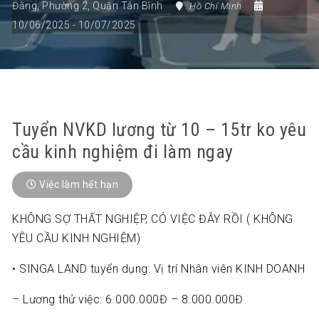
Đằng
,
Phường 2
,
Quận Tân Bình
Hồ Chí Minh
10/06/2025
- 10/07/2025
Tuyển NVKD lương từ 10 – 15tr ko yêu
cầu kinh nghiệm đi làm ngay
Việc làm hết hạn
KHÔNG SỢ THẤT NGHIỆP, CÓ VIỆC ĐÂY RỒI ( KHÔNG
YÊU CẦU KINH NGHIỆM)
• SINGA LAND tuyển dụng: Vị trí Nhân viên KINH DOANH
– Lương thử việc: 6.000.000Đ – 8.000.000Đ